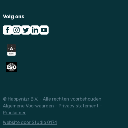
Volg ons
© Happynizr B.V. - Alle rechten voorbehouden.
Algemene Voorwaarden
-
Privacy statement
-
Proclaimer
Website door Studio 0174