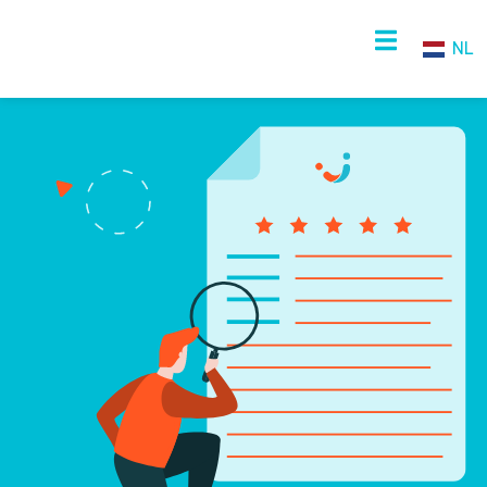
NL
NL
EN