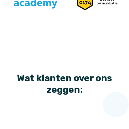
Wat klanten over ons
zeggen:
"Waaro
"Happy
s