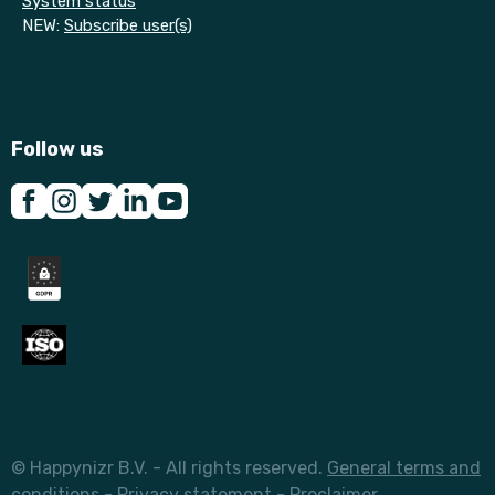
System status
NEW:
Subscribe user(s)
Follow us
© Happynizr B.V. - All rights reserved.
General terms and
conditions
-
Privacy statement
-
Proclaimer