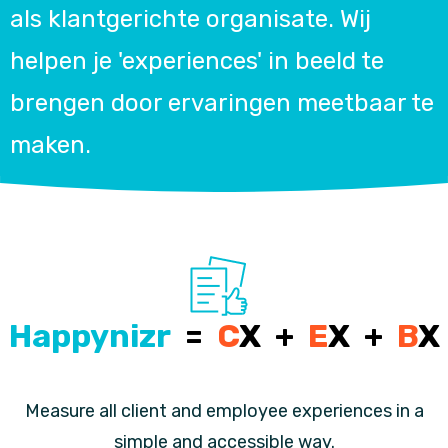
als klantgerichte organisate. Wij
helpen je 'experiences' in beeld te
brengen door ervaringen meetbaar te
maken.
Happynizr
=
C
X +
E
X +
B
X
Measure all client and employee experiences in a
simple and accessible way.