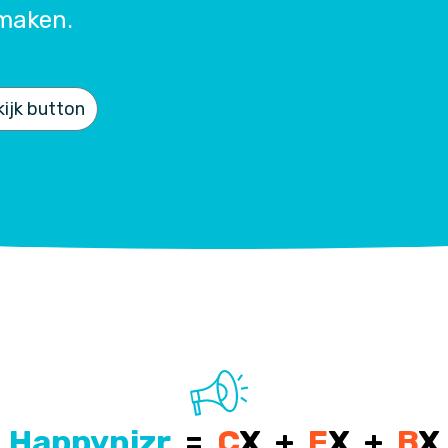
maken.
ijk button
Happynizr
=
C
X +
E
X +
B
X