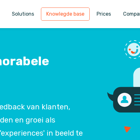
Solutions
Knowlegde base
Prices
Compa
morabele
feedback van klanten,
en en groei als
'experiences' in beeld te