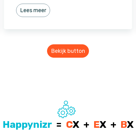
Lees meer
Bekijk button
Happynizr
=
C
X +
E
X +
B
X