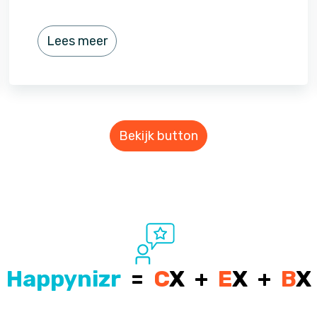
Lees meer
Bekijk button
Happynizr
=
C
X +
E
X +
B
X