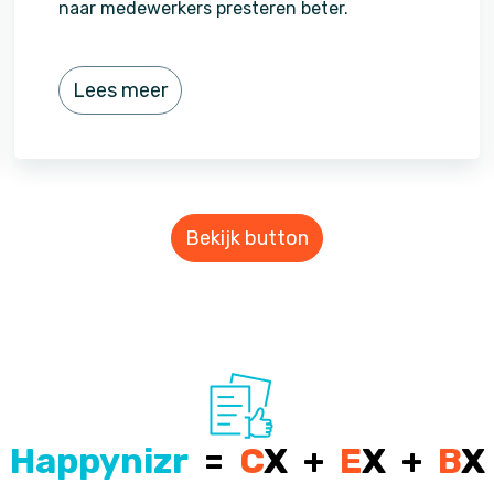
naar medewerkers presteren beter.
Lees meer
Bekijk button
Happynizr
=
C
X +
E
X +
B
X