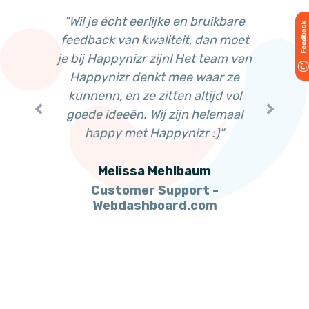
"In sa
"Happ
il je écht eerlijke en bruikbare
"Wil je écht eerlijke
hebben 
platfor
edback van kwaliteit, dan moet
feedback van kwalite
wense
jarenl
bij Happynizr zijn! Het team van
je bij Happynizr zijn
kennis 
klan
appynizr denkt mee waar ze
Happynizr denkt m
van Kla
inz
unnenn, en ze zitten altijd vol
kunnenn, en ze zitte
HRM e
oede ideeën. Wij zijn helemaal
goede ideeën. Wij z
Wij werk
commun
happy met Happynizr :)"
happy met Happy
v
Melissa Mehlbaum
Melissa Meh
Customer Support -
Customer Sup
Webdashboard.com
Webdashboar
Dire
Di