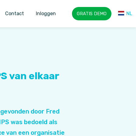
Contact
Inloggen
NL
GRATIS DEMO
NL
EN
S van elkaar
tgevonden door Fred
NPS was bedoeld als
e van een organisatie