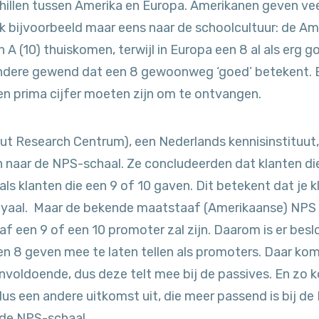
illen tussen Amerika en Europa. Amerikanen geven veel
jk bijvoorbeeld maar eens naar de schoolcultuur: de 
 A (10) thuiskomen, terwijl in Europa een 8 al als erg
ndere gewend dat een 8 gewoonweg ‘goed’ betekent. E
en prima cijfer moeten zijn om te ontvangen.
uut Research Centrum), een Nederlands kennisinstituut,
aar de NPS-schaal. Ze concludeerden dat klanten die
als klanten die een 9 of 10 gaven. Dit betekent dat je k
oyaal. Maar de bekende maatstaaf (Amerikaanse) NPS 
naf een 9 of een 10 promoter zal zijn. Daarom is er bes
en 8 geven mee te laten tellen als promoters. Daar komt
nvoldoende, dus deze telt mee bij de passives. En zo ko
us een andere uitkomst uit, die meer passend is bij de
 de NPS-schaal.