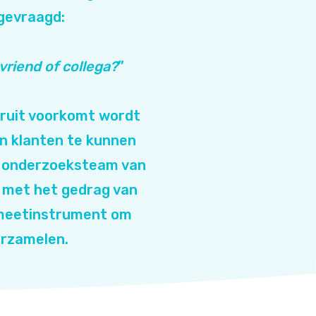
 gevraagd:
vriend of collega?
”
eruit voorkomt wordt
n klanten te kunnen
t onderzoeksteam van
n met het gedrag van
t meetinstrument om
erzamelen.