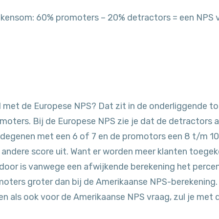
 rekensom: 60% promoters – 20% detractors = een NPS 
il met de Europese NPS? Dat zit in de onderliggende t
moters. Bij de Europese NPS zie je dat de detractors al
 degenen met een 6 of 7 en de promotors een 8 t/m 1
n andere score uit. Want er worden meer klanten toege
rdoor is vanwege een afwijkende berekening het percen
oters groter dan bij de Amerikaanse NPS-berekening. 
 als ook voor de Amerikaanse NPS vraag, zul je met 