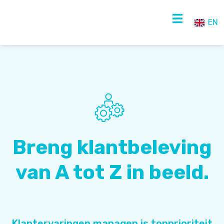
EN
NL
EN
Breng klantbeleving
van A tot Z in beeld.
Klantervaringen managen is topprioriteit